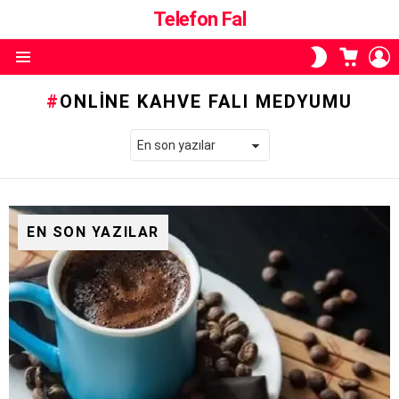
Telefon Fal
ALIŞVE
O
SKIN
SEPETI
A
ANAHTARI
Menü
ONLINE KAHVE FALI MEDYUMU
EN SON YAZILAR