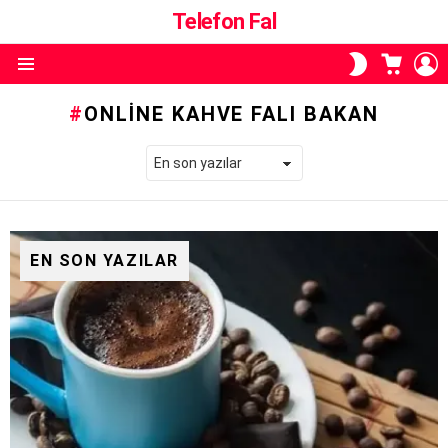
Telefon Fal
ALIŞVE
O
SKIN
SEPETI
A
ANAHTARI
Menü
ONLINE KAHVE FALI BAKAN
EN SON YAZILAR