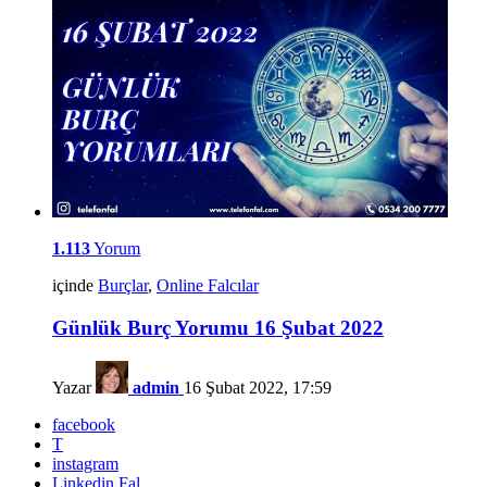
1.113
Yorum
içinde
Burçlar
,
Online Falcılar
Günlük Burç Yorumu 16 Şubat 2022
Yazar
admin
16 Şubat 2022, 17:59
facebook
T
instagram
Linkedin Fal