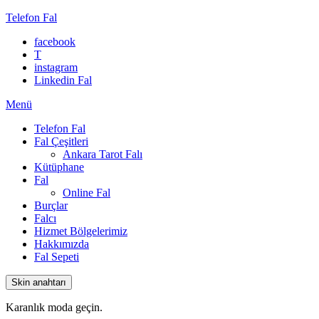
Telefon Fal
facebook
T
instagram
Linkedin Fal
Menü
Telefon Fal
Fal Çeşitleri
Ankara Tarot Falı
Kütüphane
Fal
Online Fal
Burçlar
Falcı
Hizmet Bölgelerimiz
Hakkımızda
Fal Sepeti
Skin anahtarı
Karanlık moda geçin.