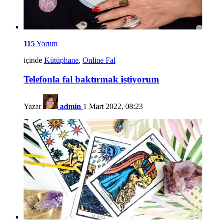
115
Yorum
içinde
Kütüphane
,
Online Fal
Telefonla fal baktırmak istiyorum
Yazar
admin
1 Mart 2022, 08:23