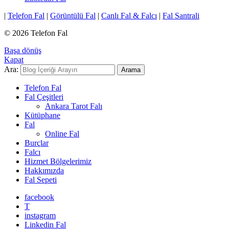
|
Telefon Fal
|
Görüntülü Fal
|
Canlı Fal & Falcı
|
Fal Santrali
© 2026 Telefon Fal
Başa dönüş
Kapat
Ara:
Arama
Telefon Fal
Fal Çeşitleri
Ankara Tarot Falı
Kütüphane
Fal
Online Fal
Burçlar
Falcı
Hizmet Bölgelerimiz
Hakkımızda
Fal Sepeti
facebook
T
instagram
Linkedin Fal