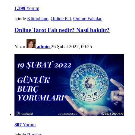
1.399
Yorum
içinde
Kütüphane
,
Online Fal
,
Online Falcılar
Online Tarot Falı nedir? Nasıl bakılır?
Yazar
admin
26 Şubat 2022, 09:25
807
Yorum
içinde
Burçlar