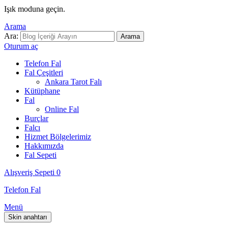
Işık moduna geçin.
Arama
Ara:
Arama
Oturum aç
Telefon Fal
Fal Çeşitleri
Ankara Tarot Falı
Kütüphane
Fal
Online Fal
Burçlar
Falcı
Hizmet Bölgelerimiz
Hakkımızda
Fal Sepeti
Alışveriş Sepeti
0
Telefon Fal
Menü
Skin anahtarı