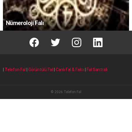
Nümeroloji Falı
facebook
T
instagram
Linkedin Fal
|
Telefon Fal
|
Görüntülü Fal
|
Canlı Fal & Falcı
|
Fal Santrali
© 2026 Telefon Fal