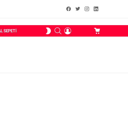
facebook
T
instagram
Linkedin Fal
ARAMA
OTURUM
ALIŞVERIŞ
SKIN
AL SEPETI
AÇ
SEPETI
ANAHTARI