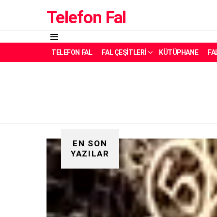
Telefon Fal
Menü
TELEFON FAL
FAL ÇEŞITLERI
KÜTÜPHANE
FA
EN SON
YAZILAR