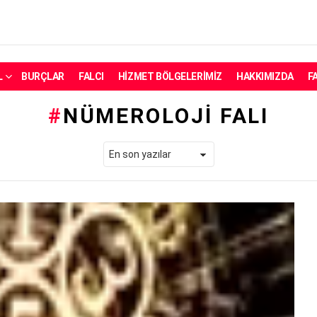
L
BURÇLAR
FALCI
HIZMET BÖLGELERIMIZ
HAKKIMIZDA
F
NÜMEROLOJI FALI