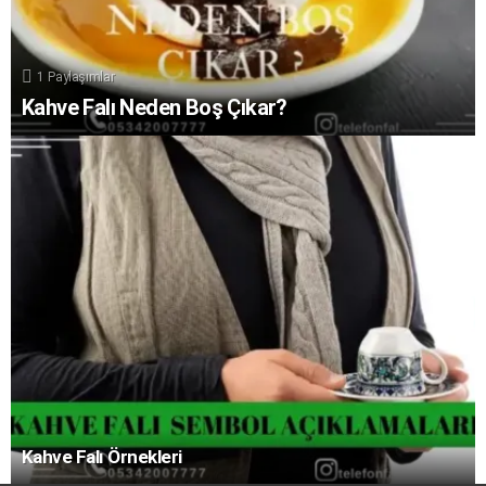
1
Paylaşımlar
Kahve Falı Neden Boş Çıkar?
Kahve Falı Örnekleri