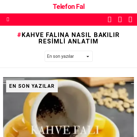
Telefon Fal
ALIŞVE
O
SKIN
SEPETI
A
ANAHTARI
Menü
KAHVE FALINA NASIL BAKILIR
RESIMLI ANLATIM
EN SON YAZILAR