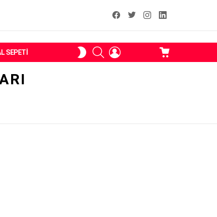
facebook
T
instagram
Linkedin Fal
ARAMA
OTURUM
ALIŞVERIŞ
SKIN
AL SEPETI
AÇ
SEPETI
ANAHTARI
ARI