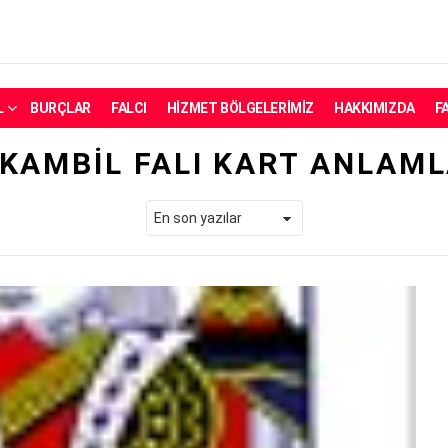
L
BURÇLAR
FALCI
HIZMET BÖLGELERIMIZ
HAKKIMIZDA
F
SKAMBIL FALI KART ANLAML