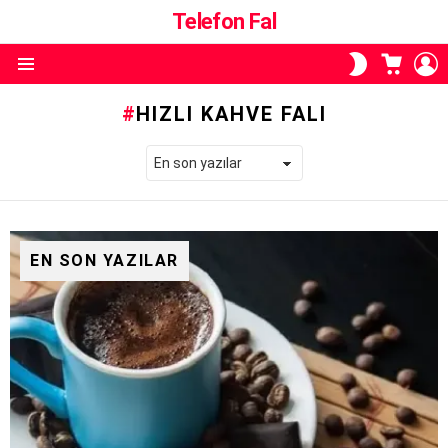
Telefon Fal
ALIŞVE
O
SKIN
SEPETI
A
ANAHTARI
Menü
HIZLI KAHVE FALI
EN SON YAZILAR