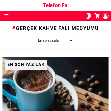
Telefon Fal
ALIŞVE
O
SKIN
SEPETI
A
ANAHTARI
Menü
GERÇEK KAHVE FALI MEDYUMU
EN SON YAZILAR