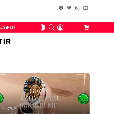
facebook
T
instagram
Linkedin Fal
ARAMA
OTURUM
ALIŞVERIŞ
SKIN
AL SEPETI
AÇ
SEPETI
ANAHTARI
TIR
2
Paylaşımlar