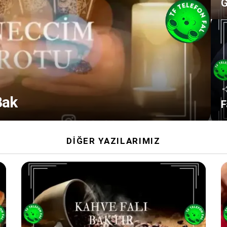
G
Bak
F
DIĞER YAZILARIMIZ