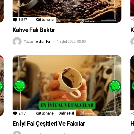
1.567
Yorum
Kütüphane
Kahve Falı Baktır
K
Yazar
Telefon Fal
1 Eylül 2022, 08:00
2.151
Yorum
Kütüphane
Online Fal
En İyi Fal Çeşitleri Ve Falcılar
H