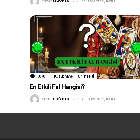
Yazar
Telefon Fal
23 Ağustos 2022, 08:00
1.090
Yorum
Kütüphane
Online Fal
En Etkili Fal Hangisi?
Yazar
Telefon Fal
20 Ağustos 2022, 08:00