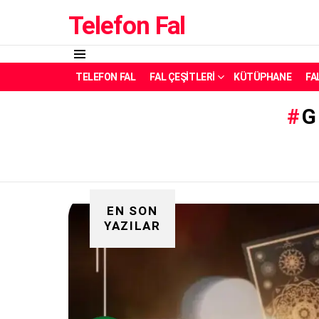
Telefon Fal
Menü
TELEFON FAL
FAL ÇEŞITLERI
KÜTÜPHANE
FA
G
EN SON
YAZILAR