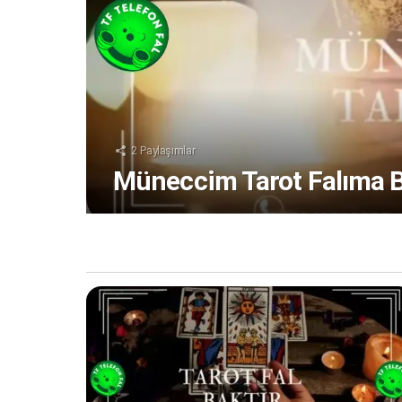
2
Paylaşımlar
Müneccim Tarot Falıma 