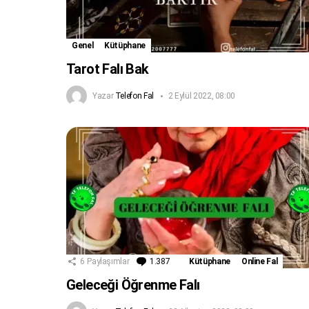
Genel
Kütüphane
Tarot Falı Bak
Yazar
Telefon Fal
2 Eylül 2022, 08:00
6
Paylaşımlar
1.387
Yorum
Kütüphane
Online Fal
Geleceği Öğrenme Falı