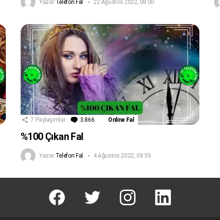
Yazar
Telefon Fal
22 Ağustos 2022, 08:00
7
Paylaşımlar
3.866
Yorum
Online Fal
%100 Çıkan Fal
Yazar
Telefon Fal
4 Ağustos 2022, 08:55
facebook
T
instagram
Linkedin Fal