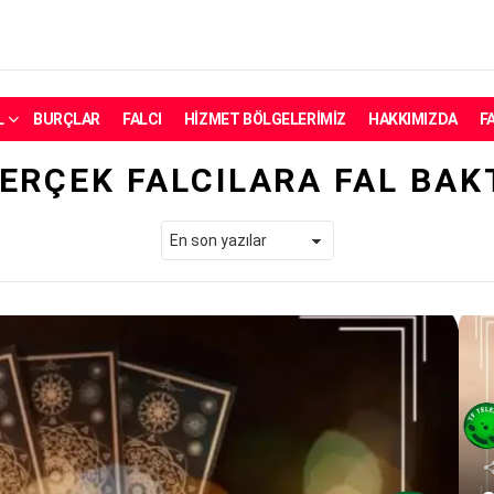
L
BURÇLAR
FALCI
HIZMET BÖLGELERIMIZ
HAKKIMIZDA
F
ERÇEK FALCILARA FAL BAK