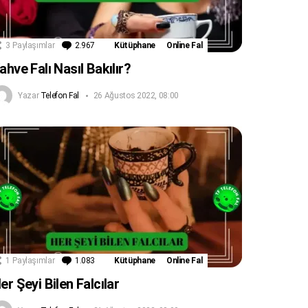
3
Paylaşımlar
2.967
Yorum
Kütüphane
Online Fal
ahve Falı Nasıl Bakılır?
Yazar
Telefon Fal
26 Ağustos 2022, 08:00
1
Paylaşımlar
1.083
Yorum
Kütüphane
Online Fal
er Şeyi Bilen Falcılar