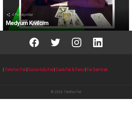
4
Paylaşımlar
Medyum Kıvılcım
facebook
T
instagram
Linkedin Fal
|
Telefon Fal
|
Görüntülü Fal
|
Canlı Fal & Falcı
|
Fal Santrali
© 2026 Telefon Fal