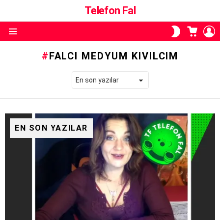
Telefon Fal
ALIŞVE
O
SKIN
SEPETI
A
ANAHTARI
Menü
FALCI MEDYUM KIVILCIM
EN SON YAZILAR