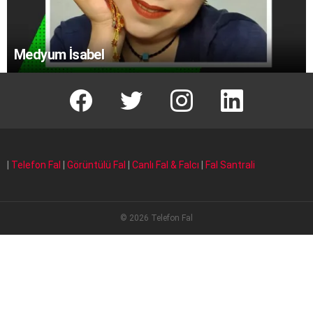
Medyum İsabel
facebook
T
instagram
Linkedin Fal
|
Telefon Fal
|
Görüntülü Fal
|
Canlı Fal & Falcı
|
Fal Santrali
© 2026 Telefon Fal