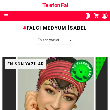
Telefon Fal
ALIŞVE
O
SKIN
SEPETI
A
ANAHTARI
Menü
FALCI MEDYUM İSABEL
EN SON YAZILAR