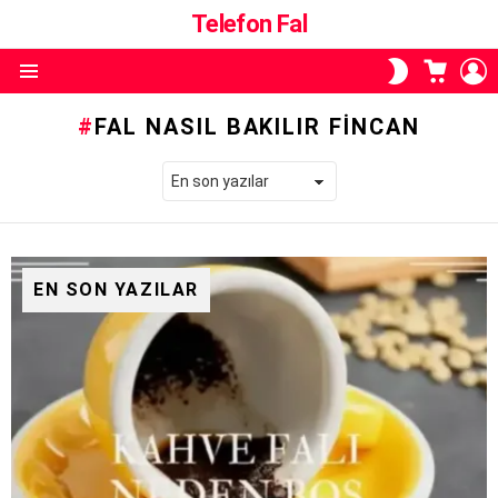
Telefon Fal
ALIŞVE
O
SKIN
SEPETI
A
ANAHTARI
Menü
FAL NASIL BAKILIR FINCAN
EN SON YAZILAR