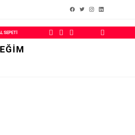
facebook
T
instagram
Linkedin Fal
ARAMA
OTURUM
ALIŞVERIŞ
SKIN
AL SEPETI
AÇ
SEPETI
ANAHTARI
CEĞIM