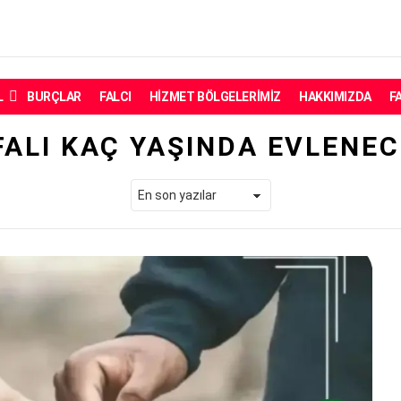
L
BURÇLAR
FALCI
HIZMET BÖLGELERIMIZ
HAKKIMIZDA
F
FALI KAÇ YAŞINDA EVLENE