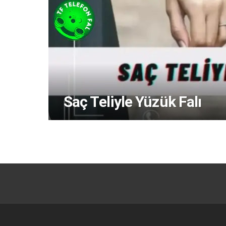
Saç Teliyle Yüzük Falı