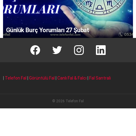
Günlük Burç Yorumları 27 Şubat
facebook
T
instagram
Linkedin Fal
|
Telefon Fal
|
Görüntülü Fal
|
Canlı Fal & Falcı
|
Fal Santrali
© 2026 Telefon Fal