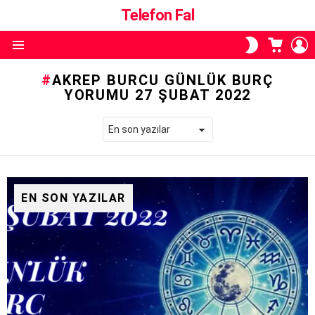
Telefon Fal
ALIŞVE
O
SKIN
SEPETI
A
ANAHTARI
Menü
AKREP BURCU GÜNLÜK BURÇ
YORUMU 27 ŞUBAT 2022
EN SON YAZILAR